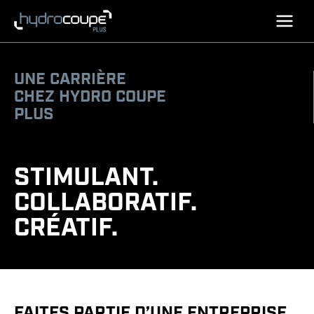
Aller
au
contenu
UNE CARRIÈRE
CHEZ HYDRO COUPE
PLUS
STIMULANT.
COLLABORATIF.
CRÉATIF.
FAITES PARTIE D’UNE ENTREPRISE