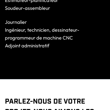
Estimateur-planificateur
a
Soudeur-assembleur
u
j
Journalier
e
Ingénieur, technicien, dessinateur-
t
d
programmeur de machine CNC
’
Adjoint administratif
e
a
u
e
t
/
o
u
l
PARLEZ-NOUS DE VOTRE
a
s