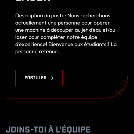
Description du poste: Nous recherchons
actuellement une personne pour opérer
une machine à découper au jet d’eau et/ou
laser pour compléter notre équipe
d’expérience! Bienvenue aux étudiants!! La
personne retenue…
POSTULER
O
p
é
r
a
t
e
JOINS-TOI À L’ÉQUIPE
u