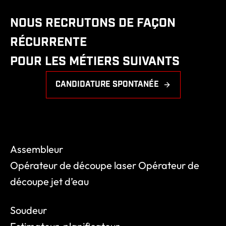
r
d
NOUS RECRUTONS DE FAÇON
e
RÉCURRENTE
m
a
POUR LES MÉTIERS SUIVANTS
c
h
CANDIDATURE SPONTANÉE
i
n
e
à
d
Assembleur
é
Opérateur de découpe laser Opérateur de
c
o
découpe jet d’eau
u
p
Soudeur
e
r